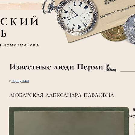
«
вернуться
Лю
сл