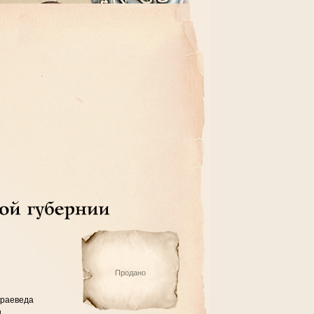
Продано
краеведа
.