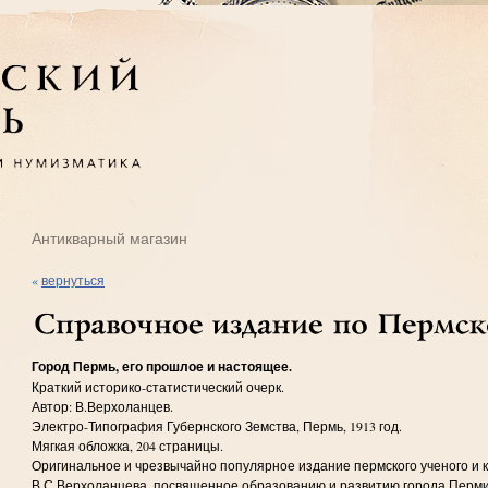
Антикварный магазин
«
вернуться
Город Пермь, его прошлое и настоящее.
Краткий историко-статистический очерк.
Автор: В.Верхоланцев.
Электро-Типография Губернского Земства, Пермь, 1913 год.
Мягкая обложка, 204 страницы.
Оригинальное и чрезвычайно популярное издание пермского ученого и 
В.С.Верхоланцева, посвященное образованию и развитию города Перми