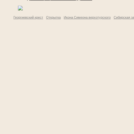
Георгиевский крест
Открытка
Икона Симеона верхотурского
Сибирская з